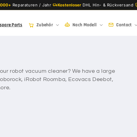
.000+
Reparaturen / Jahr
·
Kostenloser
DHL Hin- & Rückversand
·
spare Parts
Zubehör
Nach Modell
Contact
r your robot vacuum cleaner? We have a large
r Roborock, iRobot Roomba, Ecovacs Deebot,
ore.